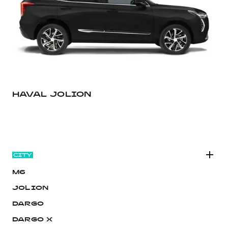
HAVAL JOLION
H
M6
JOLION
DARGO
DARGO Х