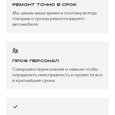
Ремонт карданного вала
Диагностика топливной
РЕМОНТ ТОЧНО В СРОК
Замена крестовины
системы
Мы ценим ваше время и поэтому всегда
карданного вала
говорим о сроках ремонта вашего
Диагностика системы
автомобиля.
Замена ступицы
охлаждения
Замена рычагов
Диагностика электрики
Диагностика кондиционера
Диагностика двигателя
ПРОФ ПЕРСОНАЛ
Совершенствуем знания и навыки чтобы
определить неисправность и провести все
в кратчайшие сроки.