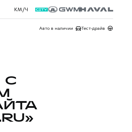
КМ/Ч
Авто в наличии
Тест-драйв
 С
М
АЙТА
.RU»