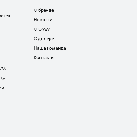
О бренде
роге»
Новости
О GWM
О дилере
Наша команда
Контакты
GWM
+»
ии