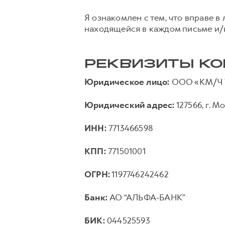
Я ознакомлен с тем, что вправе 
находящейся в каждом письме и/
РЕКВИЗИТЫ К
Юридическое лицо:
ООО «КМ/Ч 
Юридический адрес:
127566, г. Мо
ИНН:
7713466598
КПП:
771501001
ОГРН:
1197746242462
Банк:
АО “АЛЬФА-БАНК”
БИК:
044525593