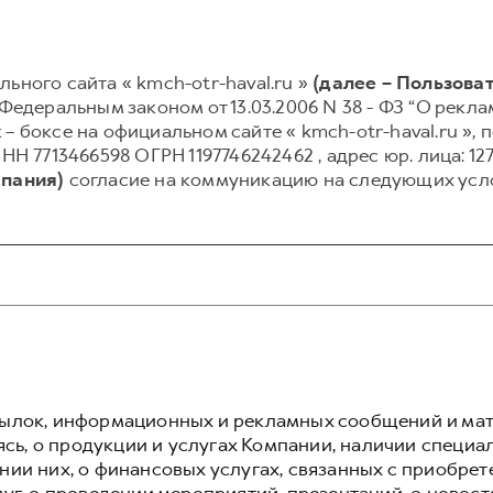
ьного сайта « kmch-otr-haval.ru »
(далее – Пользоват
 Федеральным законом от 13.03.2006 N 38 - ФЗ “О рекл
 – боксе на официальном сайте « kmch-otr-haval.ru »
713466598 ОГРН 1197746242462 , адрес юр. лица: 12756
мпания)
согласие на коммуникацию на следующих усл
сылок, информационных и рекламных сообщений и ма
аясь, о продукции и услугах Компании, наличии специа
нии них, о финансовых услугах, связанных с приобрет