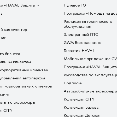
ма «HAVAL Защита+»
Нулевое ТО
йв
Программа «Помощь на до
Регламенты технического
обслуживания
й калькулятор
Электронный ПТС
ние
GWM Безопасность
Гарантия HAVAL
го бизнеса
Мобильное приложение 
ивным клиентам
Программа «HAVAL Защита
корпоративным клиентам
Руководства по эксплуатац
управления автопарком
Подписки
ля корпоративных клиентов
Автомобильные аксессуары
изинг
Коллекция CITY
льные аксессуары
Коллекция Базовая
я CITY
Коллекция Детская