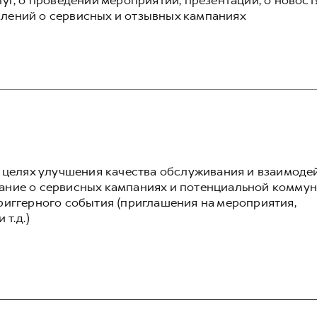
уг, о проведении мероприятий, презентаций, о новост
лений о сервисных и отзывных кампаниях
в целях улучшения качества обслуживания и взаимоде
ание о сервисных кампаниях и потенциальной комму
риггерного события (приглашения на мероприятия,
т.д.)