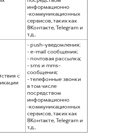
ях
посредством
информационно
-коммуникационных
сервисов, таких как
ВКонтакте, Telegram и
т.д..
- push–уведомления;
- e–mail сообщения;
- почтовая рассылка;
- sms и mms–
сообщения;
йствия с
- телефонные звонки
никации
в том числе
посредством
информационно
-коммуникационных
сервисов, таких как
ВКонтакте, Telegram и
т.д..