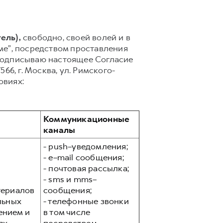
ель),
свободно, своей волей и в
аме”, посредством проставления
, подписываю настоящее Согласие
6, г. Москва, ул. Римского-
овиях:
Коммуникационные
каналы
- push–уведомления;
- e–mail сообщения;
- почтовая рассылка;
- sms и mms–
териалов
сообщения;
льных
- телефонные звонки
ением и
в том числе