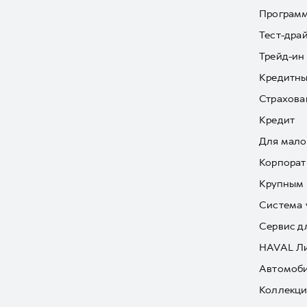
Програм
Тест-дра
Трейд-ин
Кредитны
Страхова
Кредит
Для мало
Корпорат
Крупным 
Система 
Сервис д
HAVAL Л
Автомоби
Коллекци