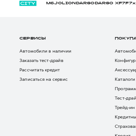
M6
JOLION
DARGO
DARGO Х
F7
F7x
СЕРВИСЫ
ПОКУП
Автомобили в наличии
Автомоби
Заказать тест-драйв
Конфигур
Рассчитать кредит
Аксессуа
Записаться на сервис
Каталоги
Програм
Тест-дра
Трейд-ин
Кредитны
Страхова
Кредит