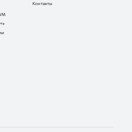
Контакты
GWM
+»
ии