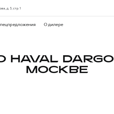
, д. 3, стр. 1
пецпредложения
О дилере
О HAVAL DARGO
МОСКВЕ