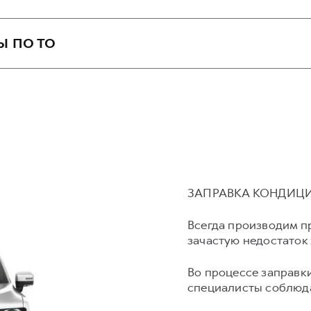
РМ
 АКПП
М
Ы ПО ТО
ых ремней
атяжителя приводного ремня
амена водяного насоса)
сного интервала
ЗАПРАВКА КОНДИЦИ
Всегда производим п
зачастую недостаток 
Во процессе заправ
специалисты соблюда