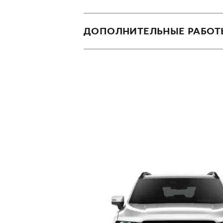
Замена ремня Г
Замена фильтра
Замена цепи ГР
ДОПОЛНИТЕЛЬНЫЕ РАБОТ
Замена приводн
Замена ролика н
Замена помпы (з
Проверка АКБ
Сброс межсерви