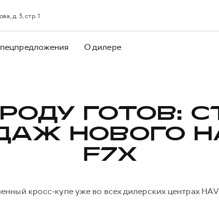
, д. 3, стр. 1
пецпредложения
О дилере
ОРОДУ ГОТОВ: С
ДАЖ НОВОГО H
F7X
енный кросс-купе уже во всех дилерских центрах HAV