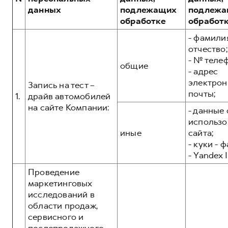
Сервис для корпоративных клиентов
POER
данных
подлежащих
подлежа
от 3 449 000 ₽
HAVAL Лизинг
АКСЕССУАРЫ HAVAL
обработке
обработ
Автомобильные аксессуары
- фамилия
отчество;
АКСЕССУАРЫ HAVAL
Коллекция CITY
- № теле
общие
Автомобильные аксессуары
Коллекция Базовая
- адрес
электрон
Коллекция CITY
Коллекция Детская
Запись на тест –
почты;
1.
драйв автомобилей
Коллекция Базовая
на сайте Компании:
- данные 
Коллекция Детская
использо
иные
сайта;
- куки - 
- Yandex I
Проведение
маркетинговых
исследований в
области продаж,
сервисного и