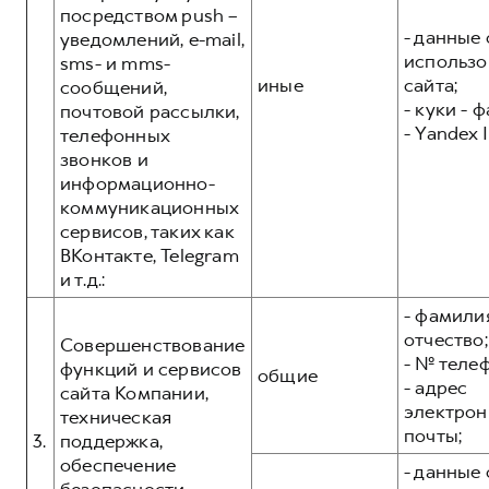
посредством push –
- данные 
уведомлений, e-mail,
использо
sms- и mms-
иные
сайта;
сообщений,
- куки - 
почтовой рассылки,
- Yandex I
телефонных
звонков и
информационно-
коммуникационных
сервисов, таких как
ВКонтакте, Telegram
и т.д.:
- фамилия
отчество;
Совершенствование
- № теле
функций и сервисов
общие
- адрес
сайта Компании,
электрон
техническая
почты;
3.
поддержка,
обеспечение
- данные 