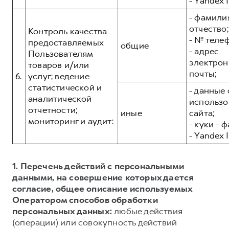
- Yandex I
- фамилия
отчество;
Контроль качества
- № теле
предоставляемых
общие
- адрес
Пользователям
электрон
товаров и/или
почты;
6.
услуг; ведение
статистической и
- данные 
аналитической
использо
отчетности;
иные
сайта;
мониторинг и аудит:
- куки - 
- Yandex I
1. Перечень действий с персональными
данными, на совершение которых дается
согласие, общее описание используемых
Оператором способов обработки
персональных данных:
любые действия
(операции) или совокупность действий