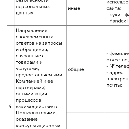
безопасности
использо
персональных
иные
сайта;
данных:
- куки - 
- Yandex I
Направление
своевременных
ответов на запросы
и обращения,
- фамилия
связанные с
отчество;
товарами и
- № теле
услугами,
общие
- адрес
предоставляемыми
электрон
Компанией и ее
почты;
партнерами;
оптимизация
процессов
4.
взаимодействия с
Пользователями;
оказание
консультационных