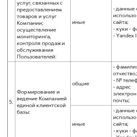
услуг, связанных с
- данные 
предоставлением
использо
товаров и услуг
иные
сайта;
Компании;
- куки - 
осуществление
- Yandex I
мониторинга,
контроля продаж и
обслуживания
Пользователей:
- фамилия
отчество;
- № теле
общие
- адрес
Формирование и
электрон
ведение Компанией
почты;
5.
единой клиентской
- данные 
базы:
использо
иные
сайта;
- куки - 