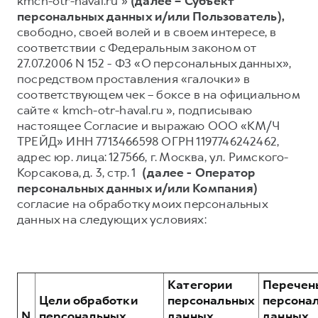
kmch-otr-haval.ru »
(далее – Субъект
персональных данных и/или Пользователь),
Тест-драйв
СЕРВИСНОЕ ОБСЛУЖИВАНИЕ
О дилере
свободно, своей волей и в своем интересе, в
Трейд-ин
Нулевое ТО
Наша команда
соответствии с Федеральным законом от
27.07.2006 N 152 - ФЗ «О персональных данных»,
Программа «Помощь на дороге»
Контакты
посредством проставления «галочки» в
DARGO
DARGO X
КРЕДИТ И СТРАХОВАНИЕ
Регламенты технического обслуживания
соответствующем чек – боксе в на официальном
от 3 199 000 ₽
от 3 499 000 ₽
сайте « kmch-otr-haval.ru », подписываю
Кредитный калькулятор
Электронный ПТС
настоящее Согласие и выражаю ООО «КМ/Ч
Страхование
ТРЕЙД» ИНН 7713466598 ОГРН 1197746242462,
адрес юр. лица: 127566, г. Москва, ул. Римского-
Кредит
ПОДДЕРЖКА
Корсакова, д. 3, стр. 1
(далее - Оператор
GWM Безопасность
персональных данных и/или Компания)
согласие на обработку моих персональных
F7
F7X
КОРПОРАТИВНЫМ КЛИЕНТАМ
Гарантия HAVAL
от 2 899 000 ₽
от 3 599 000 ₽
данных на следующих условиях:
Для малого бизнеса
Мобильное приложение GWM
Корпоративным клиентам
Программа «HAVAL Защита+»
Крупным корпоративным клиентам
Руководства по эксплуатации
Категории
Перечен
Система управления автопарком
Подписки
Цели обработки
персональных
персона
N
персональных
данных,
данных,