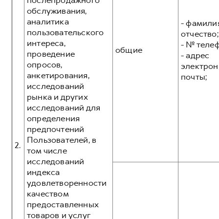
послепродажного
обслуживания,
аналитика
- фамилия
пользовательского
отчество;
интереса,
- № теле
общие
проведение
- адрес
опросов,
электрон
анкетирования,
почты;
исследований
рынка и других
исследований для
определения
предпочтений
Пользователей, в
2.
том числе
исследований
индекса
удовлетворенности
качеством
предоставленных
товаров и услуг