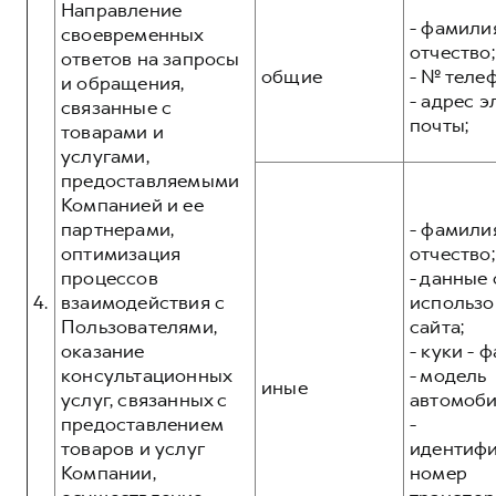
Направление
- фамилия
своевременных
отчество;
ответов на запросы
общие
- № теле
и обращения,
- адрес 
связанные с
почты;
товарами и
услугами,
предоставляемыми
Компанией и ее
партнерами,
- фамилия
оптимизация
отчество;
процессов
- данные 
4.
взаимодействия с
использо
Пользователями,
сайта;
оказание
- куки - 
консультационных
- модель
иные
услуг, связанных с
автомоби
предоставлением
-
товаров и услуг
идентиф
Компании,
номер