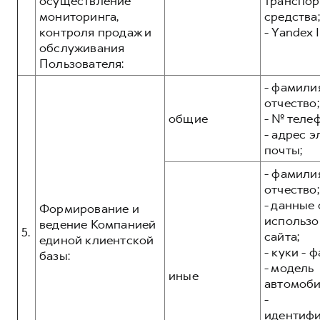
осуществление
транспор
мониторинга,
средства;
контроля продаж и
- Yandex I
обслуживания
Пользователя:
- фамилия
отчество;
общие
- № теле
- адрес 
почты;
- фамилия
отчество;
- данные 
Формирование и
использо
ведение Компанией
5.
сайта;
единой клиентской
- куки - 
базы:
- модель
иные
автомоби
-
идентиф