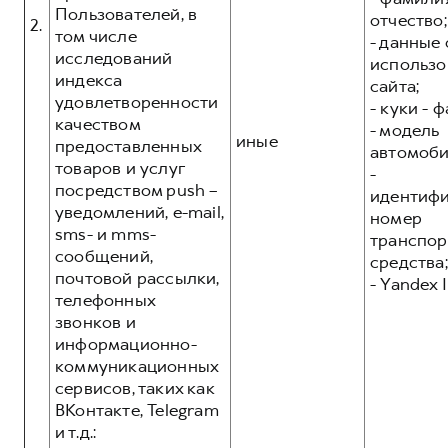
Пользователей, в
отчество;
2.
том числе
- данные 
исследований
использо
индекса
сайта;
удовлетворенности
- куки - 
качеством
- модель
иные
предоставленных
автомоби
товаров и услуг
-
посредством push –
идентиф
уведомлений, e-mail,
номер
sms- и mms-
транспор
сообщений,
средства;
почтовой рассылки,
- Yandex I
телефонных
звонков и
информационно-
коммуникационных
сервисов, таких как
ВКонтакте, Telegram
и т.д.: