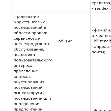
средства;
- Yandex I
Проведение
маркетинговых
исследований в
- фамилия
области продаж,
отчество;
сервисного и
общие
- № теле
послепродажного
- адрес 
обслуживания,
почты;
аналитика
пользовательского
интереса,
проведение
опросов,
анкетирования,
исследований
рынка и других
исследований для
определения
предпочтений
- фамилия