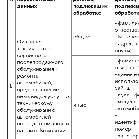
Сервис для корпоративных клиентов
данных
подлежащих
подлежа
HAVAL Лизинг
АКСЕССУАРЫ HAVAL
обработке
обработ
Автомобильные аксессуары
- фамилия
отчество;
АКСЕССУАРЫ HAVAL
Коллекция CITY
общие
- № теле
Автомобильные аксессуары
Коллекция Базовая
Оказание
- адрес 
технического,
почты;
Коллекция CITY
Коллекция Детская
сервисного,
- фамилия
Коллекция Базовая
послепродажного
отчество;
обслуживания и
Коллекция Детская
- данные 
ремонта
использо
автомобилей,
1.
сайта;
предоставление
- куки - 
иных видов услуг по
- модель
техническому
иные
автомоби
обслуживанию
-
автомобилей
идентиф
посредством записи
номер
на сайте Компании:
транспор