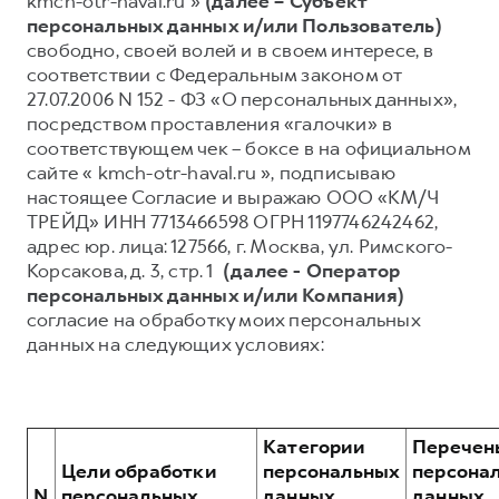
kmch-otr-haval.ru »
(далее – Субъект
персональных данных и/или Пользователь)
Тест-драйв
СЕРВИСНОЕ ОБСЛУЖИВАНИЕ
О дилере
свободно, своей волей и в своем интересе, в
Трейд-ин
Нулевое ТО
Наша команда
соответствии с Федеральным законом от
27.07.2006 N 152 - ФЗ «О персональных данных»,
DARGO
DARGO X
Программа «Помощь на дороге»
Контакты
от 3 199 000 ₽
от 3 499 000 ₽
посредством проставления «галочки» в
КРЕДИТ И СТРАХОВАНИЕ
Регламенты технического обслуживания
соответствующем чек – боксе в на официальном
сайте « kmch-otr-haval.ru », подписываю
Кредитный калькулятор
Электронный ПТС
настоящее Согласие и выражаю ООО «КМ/Ч
Страхование
ТРЕЙД» ИНН 7713466598 ОГРН 1197746242462,
адрес юр. лица: 127566, г. Москва, ул. Римского-
Кредит
ПОДДЕРЖКА
Корсакова, д. 3, стр. 1
(далее - Оператор
F7
F7X
GWM Безопасность
от 2 899 000 ₽
от 3 599 000 ₽
персональных данных и/или Компания)
согласие на обработку моих персональных
КОРПОРАТИВНЫМ КЛИЕНТАМ
Гарантия HAVAL
данных на следующих условиях:
Для малого бизнеса
Мобильное приложение GWM
Корпоративным клиентам
Программа «HAVAL Защита+»
Крупным корпоративным клиентам
Руководства по эксплуатации
Категории
Перечен
POER
от 3 449 000 ₽
Система управления автопарком
Подписки
Цели обработки
персональных
персона
N
персональных
данных,
данных,