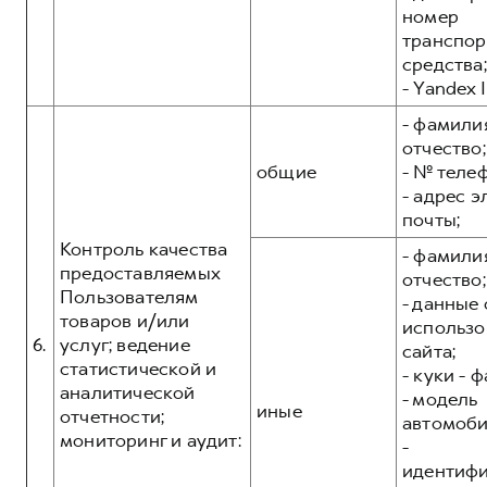
номер
транспор
средства;
- Yandex I
- фамилия
отчество;
общие
- № теле
- адрес 
почты;
Контроль качества
- фамилия
предоставляемых
отчество;
Пользователям
- данные 
товаров и/или
использо
6.
услуг; ведение
сайта;
статистической и
- куки - 
аналитической
- модель
иные
отчетности;
автомоби
мониторинг и аудит:
-
идентиф