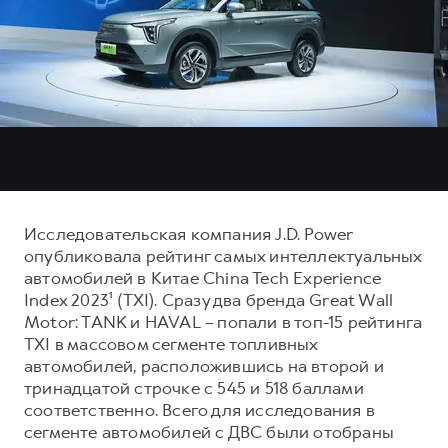
Тест-драйв
СЕРВИСНОЕ ОБСЛУЖИВАНИЕ
О дилере
Трейд-ин
Нулевое ТО
Наша команда
DARGO
DARGO X
Программа «Помощь на дороге»
Контакты
от 3 199 000 ₽
от 3 499 000 ₽
КРЕДИТ И СТРАХОВАНИЕ
Регламенты технического обслуживания
Кредитный калькулятор
Электронный ПТС
Страхование
Кредит
ПОДДЕРЖКА
Исследовательская компания J.D. Power
F7
F7X
опубликовала рейтинг самых интеллектуальных
GWM Безопасность
от 2 899 000 ₽
от 3 599 000 ₽
автомобилей в Китае China Tech Experience
КОРПОРАТИВНЫМ КЛИЕНТАМ
Гарантия HAVAL
Index 2023¹ (TXI). Сразу два бренда Great Wall
Motor: TANK и HAVAL – попали в топ-15 рейтинга
Для малого бизнеса
Мобильное приложение GWM
TXI в массовом сегменте топливных
Корпоративным клиентам
Программа «HAVAL Защита+»
автомобилей, расположившись на второй и
Крупным корпоративным клиентам
Руководства по эксплуатации
тринадцатой строчке с 545 и 518 баллами
POER
соответственно. Всего для исследования в
от 3 449 000 ₽
Система управления автопарком
Подписки
сегменте автомобилей с ДВС были отобраны