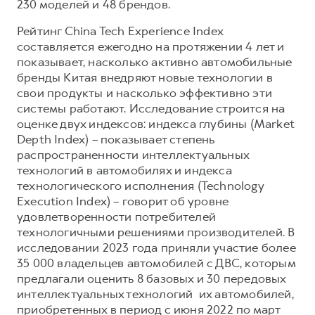
Сервис для корпоративных клиентов
230 моделей и 48 брендов.
HAVAL Лизинг
АКСЕССУАРЫ HAVAL
Рейтинг China Tech Experience Index
составляется ежегодно на протяжении 4 лет и
Автомобильные аксессуары
показывает, насколько активно автомобильные
АКСЕССУАРЫ HAVAL
Коллекция CITY
бренды Китая внедряют новые технологии в
свои продукты и насколько эффективно эти
Автомобильные аксессуары
Коллекция Базовая
системы работают. Исследование строится на
Коллекция CITY
Коллекция Детская
оценке двух индексов: индекса глубины (Market
Коллекция Базовая
Depth Index) – показывает степень
распространенности интеллектуальных
Коллекция Детская
технологий в автомобилях и индекса
технологического исполнения (Technology
Execution Index) – говорит об уровне
удовлетворенности потребителей
технологичными решениями производителей. В
исследовании 2023 года приняли участие более
35 000 владельцев автомобилей с ДВС, которым
предлагали оценить 8 базовых и 30 передовых
интеллектуальных технологий их автомобилей,
приобретенных в период с июня 2022 по март