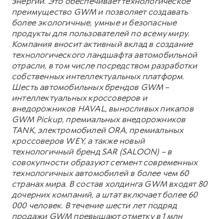
энергии. Это обеспечивает технологическое
преимущество GWM и позволяет создавать
более экологичные, умные и безопасные
продукты для пользователей по всему миру.
Компания вносит активный вклад в создание
технологического ландшафта автомобильной
отрасли, в том числе посредством разработки
собственных интеллектуальных платформ.
Шесть автомобильных брендов GWM –
интеллектуальных кроссоверов и
внедорожников HAVAL, выносливых пикапов
GWM Pickup, премиальных внедорожников
TANK, электромобилей ORA, премиальных
кроссоверов WEY, а также новый
технологичный бренд SAR (SALOON) – в
совокупности образуют сегмент современных
технологичных автомобилей в более чем 60
странах мира. В состав холдинга GWM входят 80
дочерних компаний, а штат включает более 60
000 человек. В течение шести лет подряд
продажи GWM превышают отметку в 1 млн